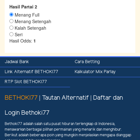
Jadwal Bank
Cara Betting
Link Alternatif BETHOKI77
Kalkulator Mix Parlay
RTP Slot BETHOKI77
BETHOKI77
| Tautan Alternatif | Daftar dan
Login Bethoki77
Bethoki77 adalah salah satu pusat hiburan terlengkap di Indonesia,
menawarkan berbagai pilihan permainan yang menarik dan menghibur.
Berikut adalah beberapa poin yang mungkin menjelaskan mengapa dianggap