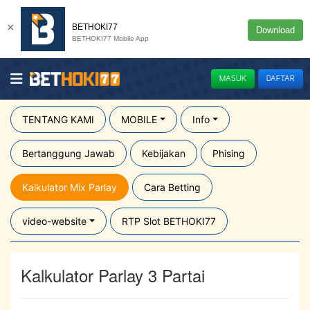
×
BETHOKI77
Download
BETHOKI77 Mobile App
MASUK
DAFTAR
TENTANG KAMI
MOBILE
Info
Bertanggung Jawab
Kebijakan
Phising
Kalkulator Mix Parlay
Cara Betting
video-website
RTP Slot BETHOKI77